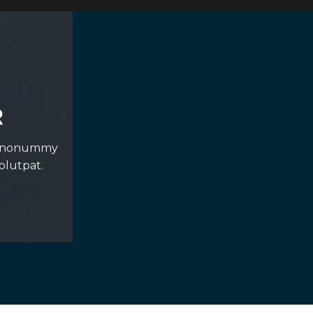
R
am nonummy
olutpat.