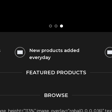
s
New products added
everyday
 THIS
FEATURED PRODUCTS
THING
BROWSE
ge_height=”113%” image_overlay=”rgba(0, 0, 0, 0.16)” te