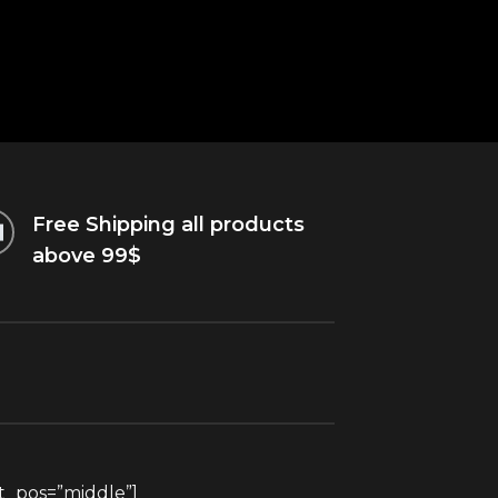
Free Shipping all products
above 99$
xt_pos=”middle”]