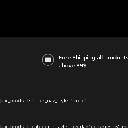
Free Shipping all product
above 99$
CHANGE
TO ANY
[ux_products slider_nav_style=”circle”]
[ux_product_categories style=”overlay” columns=”5″ ima