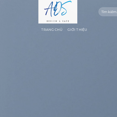
Bỏ
qua
nội
dung
TRANG CHỦ
GIỚI THIỆU