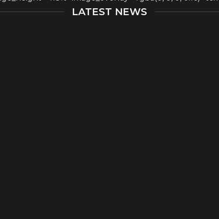
nsectetuer adipiscing elit,
LATEST NEWS
smod