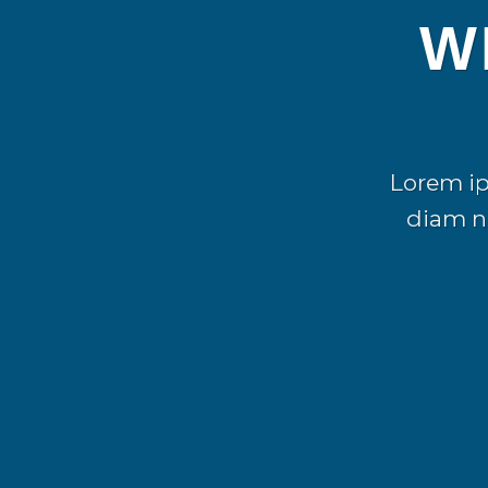
W
Lorem ip
diam n