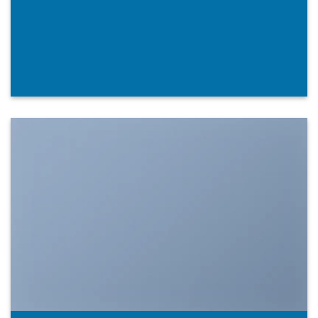
SHOW ON HOVER
Select between various hover
effects