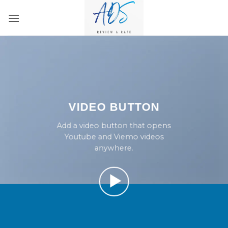
Bỏ
qua
nội
dung
VIDEO BUTTON
Add a video button that opens
Youtube and Viemo videos
anywhere.