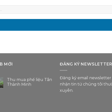
B MỚI
ĐĂNG KÝ NEWSLETTE
Đăng ký email newsletter
Thu mua phế liệu Tân
nhận tin từ chúng tôi th
Thành Minh
Không
xuyên.
có
bình
luận
ở
Thu
mua
phế