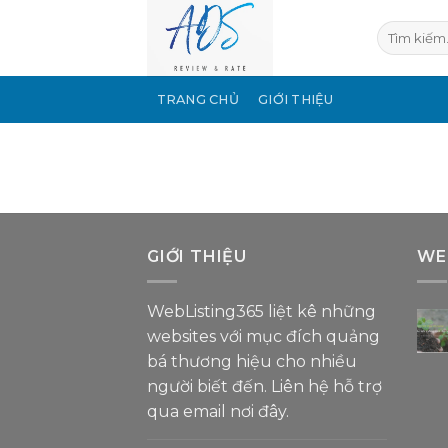
Bỏ
qua
nội
dung
TRANG CHỦ
GIỚI THIỆU
GIỚI THIỆU
WE
WebListing365 liệt kê những
websites với mục đích quảng
bá thương hiệu cho nhiều
người biết đến. Liên hệ hỗ trợ
qua email nơi đây
.