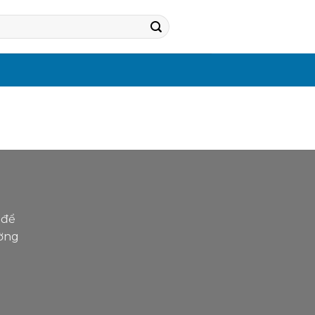
R
 để
ường