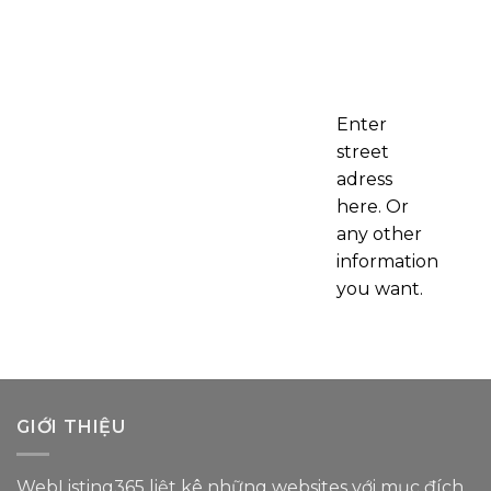
Enter
street
adress
here. Or
any other
information
you want.
GIỚI THIỆU
WebListing365 liệt kê những websites với mục đích