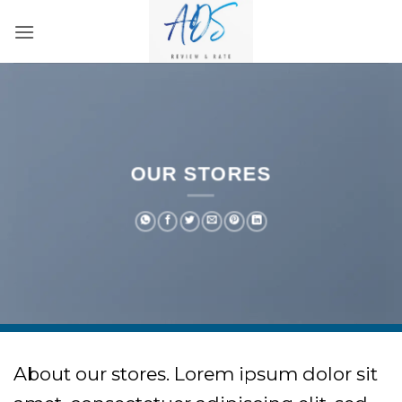
Bỏ
qua
nội
dung
OUR STORES
About our stores. Lorem ipsum dolor sit