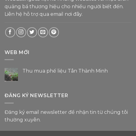
quảng bá thương hiệu cho nhiều người biết đến.
Liên hệ hỗ trợ
qua email nơi đây
.
WEB MỚI
Thu mua phế liệu Tân Thành Minh
Không
có
bình
luận
ở
ĐĂNG KÝ NEWSLETTER
Thu
mua
phế
liệu
Đăng ký email newsletter để nhận tin từ chúng tôi
Tân
Thành
thường xuyên.
Minh