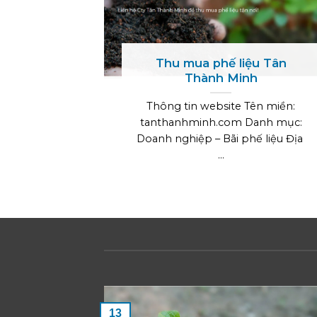
Thu mua phế liệu Tân
Thành Minh
Thông tin website Tên miền:
tanthanhminh.com Danh mục:
Doanh nghiệp – Bãi phế liệu Địa
...
13