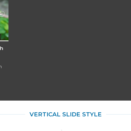
nh
h
VERTICAL SLIDE STYLE