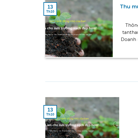
Thu mu
13
Th10
Thông
tanth
Doanh n
13
Th10